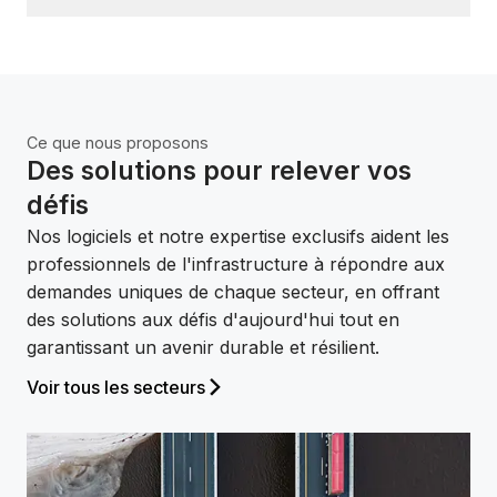
aux données dans votre écosystème.
Vos données doivent rester vos données
Soyez assuré que nous n'utiliserons pas vos données
pour entraîner l'IA sans votre consentement.
Ce que nous proposons
Réduisez à la fois le coût et le carbone
Des solutions pour relever vos
Améliorez la réalisation de projets et la performance
des actifs tout en réduisant les émissions de carbone
défis
et les effets climatiques.
Nos logiciels et notre expertise exclusifs aident les
professionnels de l'infrastructure à répondre aux
demandes uniques de chaque secteur, en offrant
des solutions aux défis d'aujourd'hui tout en
garantissant un avenir durable et résilient.
Voir tous les secteurs