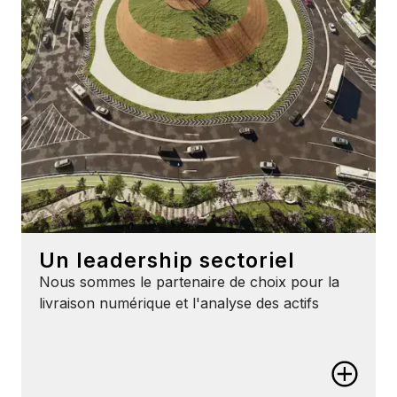
Faites l'expérience de la 3D géospatiale
Améliorez la façon dont vous recherchez, interrogez,
visualisez et analysez vos actifs grâce à nos
capacités géospatiales 3D.
Un leadership sectoriel
Nous sommes le partenaire de choix pour la
livraison numérique et l'analyse des actifs
Un leadership sectoriel
Dites non à l'enfermement propriétaire
Profitez de normes ouvertes, de technologies open
source et d'API ouvertes pour éliminer les barrières