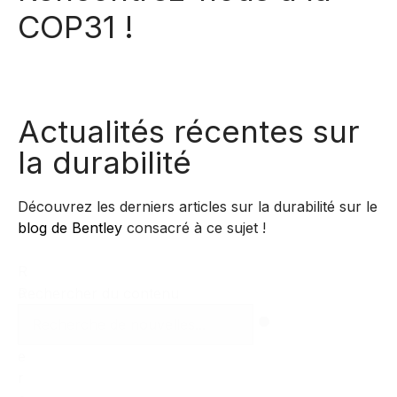
COP31 !
Actualités récentes sur
la durabilité
Découvrez les derniers articles sur la durabilité sur le
blog de Bentley
consacré à ce sujet !
R
e
Rechercher du contenu
c
h
e
r