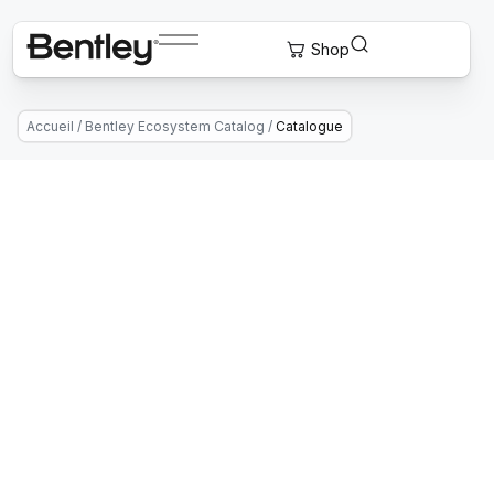
Accueil
/
Bentley Ecosystem Catalog
/
Catalogue
Connect With Providers of
Complementary Solutions To Drive
Successful Infrastructure Projects.