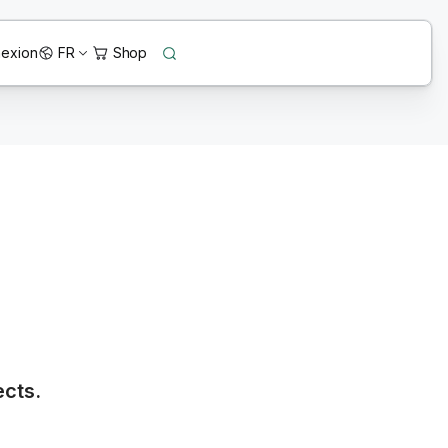
exion
FR
ects.