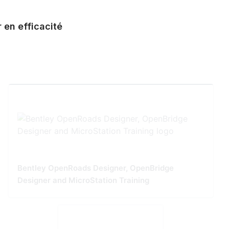
 en efficacité
Bentley OpenRoads Designer, OpenBridge
Designer and MicroStation Training