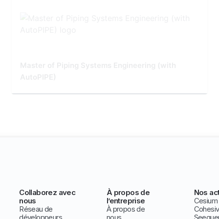
Master of Piping Systems Engineering (with
AutoPIPE)
Collaborez avec
À propos de
Nos act
nous
l’entreprise
Cesium
Réseau de
À propos de
Cohesi
développeurs
nous
Seeque