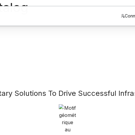
talog
Conn
y Solutions To Drive Successful Infras