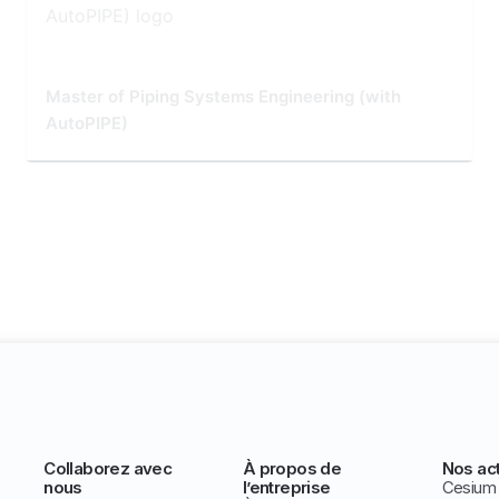
Master of Piping Systems Engineering (with
AutoPIPE)
Collaborez avec
À propos de
Nos act
nous
l’entreprise
Cesium