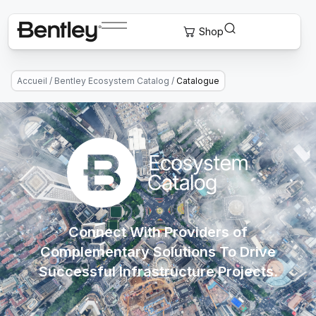
Accueil
/
Bentley Ecosystem Catalog
/
Catalogue
Connect With Providers of
Complementary Solutions To Drive
Successful Infrastructure Projects.