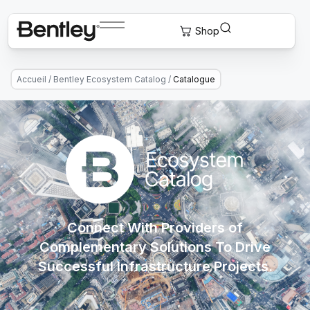
Accueil
/
Bentley Ecosystem Catalog
/
Catalogue
Connect With Providers of
Complementary Solutions To Drive
Successful Infrastructure Projects.