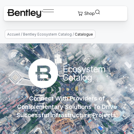
Accueil
/
Bentley Ecosystem Catalog
/
Catalogue
Connect With Providers of
Complementary Solutions To Drive
Successful Infrastructure Projects.