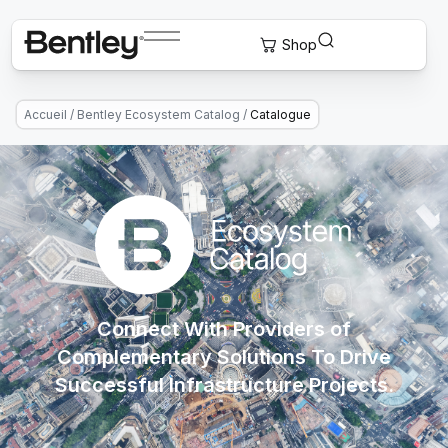
Accueil
/
Bentley Ecosystem Catalog
/
Catalogue
Connect With Providers of
Complementary Solutions To Drive
Successful Infrastructure Projects.