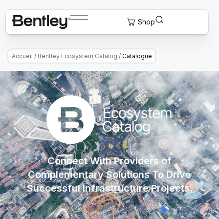
Accueil
/
Bentley Ecosystem Catalog
/
Catalogue
Connect With Providers of
Complementary Solutions To Drive
Successful Infrastructure Projects.