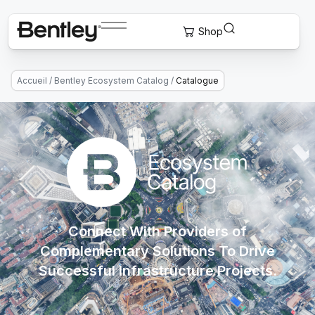
Accueil
/
Bentley Ecosystem Catalog
/
Catalogue
Connect With Providers of
Complementary Solutions To Drive
Successful Infrastructure Projects.