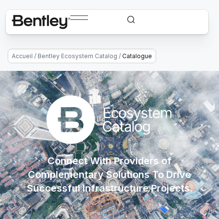
Accueil
/
Bentley Ecosystem Catalog
/
Catalogue
Connect With Providers of
Complementary Solutions To Drive
Successful Infrastructure Projects.