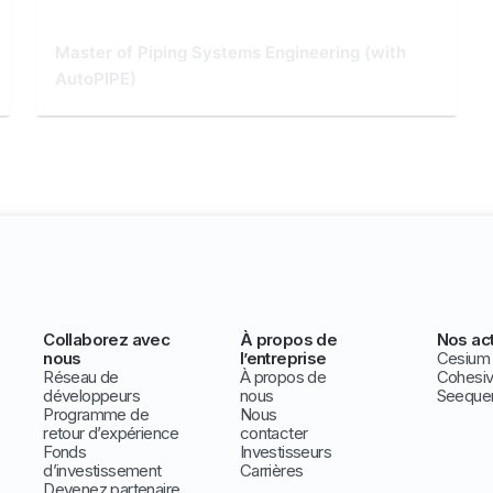
Master of Piping Systems Engineering (with
AutoPIPE)
Collaborez avec
À propos de
Nos act
nous
l’entreprise
Cesium
Réseau de
À propos de
Cohesi
développeurs
nous
Seeque
Programme de
Nous
retour d’expérience
contacter
Fonds
Investisseurs
d’investissement
Carrières
Devenez partenaire