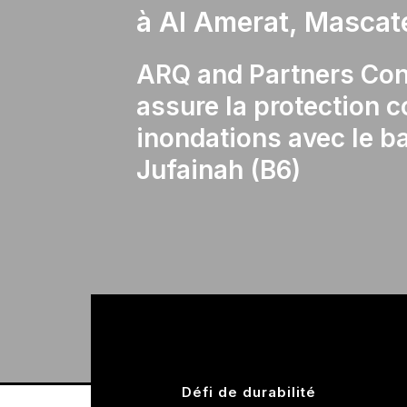
à Al Amerat, Masca
ARQ and Partners Con
assure la protection c
inondations avec le b
Jufainah (B6)
Défi de durabilité