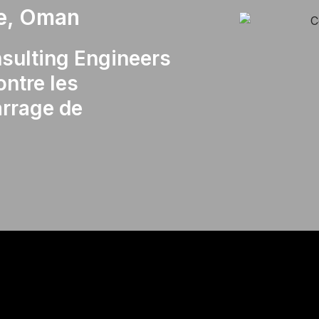
te, Oman
sulting Engineers
ontre les
arrage de