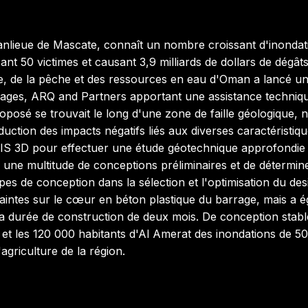
anlieue de Mascate, connaît un nombre croissant d'inonda
nt 50 victimes et causant 3,9 milliards de dollars de dégât
ure, de la pêche et des ressources en eau d'Oman a lancé un
rages, ARQ and Partners apportant une assistance techniqu
roposé se trouvait le long d'une zone de faille géologique, 
ction des impacts négatifs liés aux diverses caractéristiqu
S 3D pour effectuer une étude géotechnique approfondie sur
 une multitude de conceptions préliminaires et de détermine
pes de conception dans la sélection et l'optimisation du de
traintes sur le cœur en béton plastique du barrage, mais a 
a durée de construction de deux mois. De conception stable
et les 120 000 habitants d'Al Amerat des inondations de 50
'agriculture de la région.