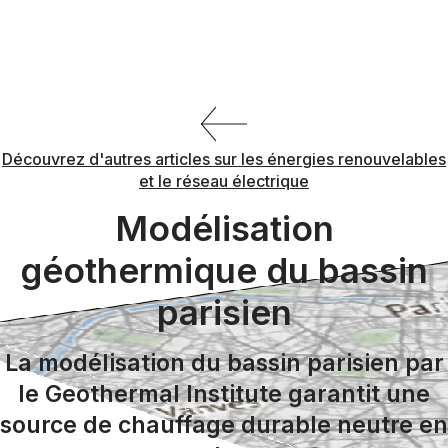
Vers
le
contenu
Découvrez d'autres articles sur les énergies renouvelables
et le réseau électrique
Modélisation
géothermique du bassin
parisien
La modélisation du bassin parisien par
le Geothermal Institute garantit une
source de chauffage durable neutre en