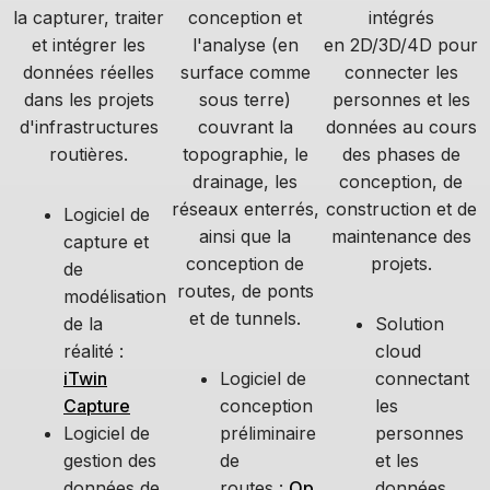
la capturer, traiter
conception et
intégrés
et intégrer les
l'analyse (en
en 2D/3D/4D pour
données réelles
surface comme
connecter les
dans les projets
sous terre)
personnes et les
d'infrastructures
couvrant la
données au cours
routières.
topographie, le
des phases de
drainage, les
conception, de
réseaux enterrés,
construction et de
Logiciel de
ainsi que la
maintenance des
capture et
conception de
projets.
de
routes, de ponts
modélisation
et de tunnels.
de la
Solution
réalité :
cloud
iTwin
Logiciel de
connectant
Capture
conception
les
Logiciel de
préliminaire
personnes
gestion des
de
et les
données de
routes :
Op
données