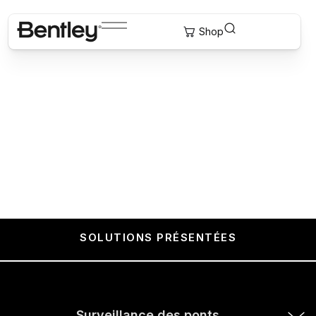
Routes et autoroutes
Faire avancer les populations et les
communautés grâce à des routes
plus sûres et plus intelligentes
Connectez le monde physique et le monde numérique
pour concevoir, construire et entretenir des routes
plus résilientes, plus fiables et prêtes pour l'avenir.
SOLUTIONS PRÉSENTÉES
Surveillance des ponts