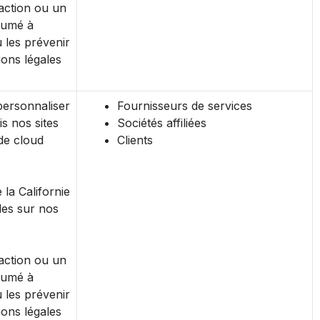
action ou un
sumé à
 les prévenir
ions légales
personnaliser
Fournisseurs de services
s nos sites
Sociétés affiliées
de cloud
Clients
e la Californie
des sur nos
action ou un
sumé à
 les prévenir
ions légales