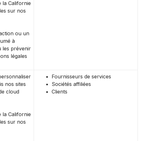
e la Californie
des sur nos
action ou un
sumé à
 les prévenir
ions légales
personnaliser
Fournisseurs de services
s nos sites
Sociétés affiliées
de cloud
Clients
e la Californie
des sur nos