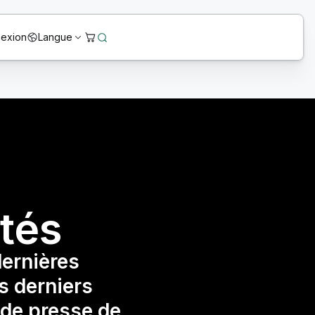
exion
Langue
ités
dernières
es derniers
de presse de