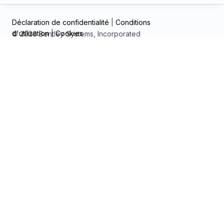
Déclaration de confidentialité
|
Conditions
d'utilisation
|
Cookies
© 2026 Bentley Systems, Incorporated