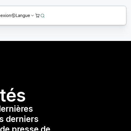
exion
Langue
ités
dernières
es derniers
de presse de