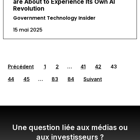
are About to Experience Its Own AI
Revolution
Government Technology Insider
15 mai 2025
Précédent
1
2
…
41
42
43
44
45
…
83
84
Suivant
Une question liée aux médias ou
aux investisseurs ?