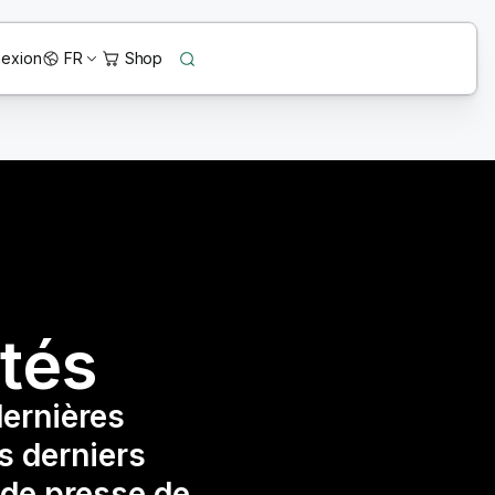
exion
FR
ités
dernières
es derniers
de presse de