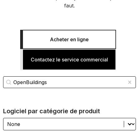
faut.
Acheter en ligne
Contactez le service commercial
Recherche de logiciel
Rechercher du contenu
Sup
Logiciel par catégorie de produit
Logiciel par catégorie de produit
Logiciel par catégorie de produit