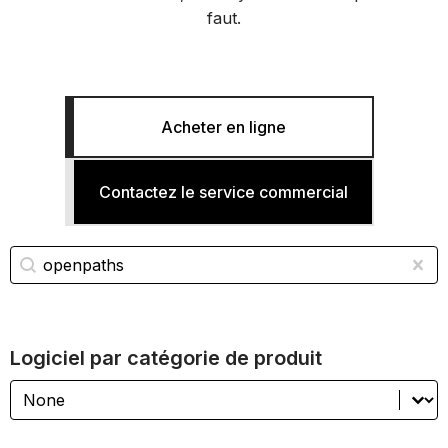
faut.
Acheter en ligne
Contactez le service commercial
Recherche de logiciel
Rechercher du contenu
Sup
Logiciel par catégorie de produit
Logiciel par catégorie de produit
Logiciel par catégorie de produit