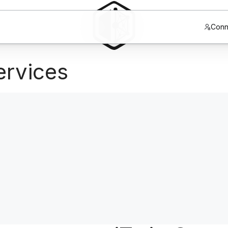
Conn
ervices