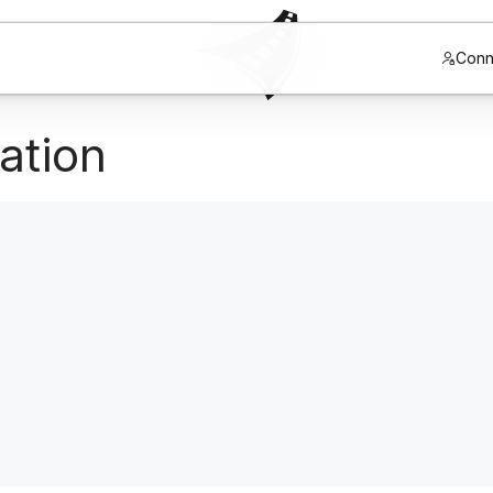
Conn
ation