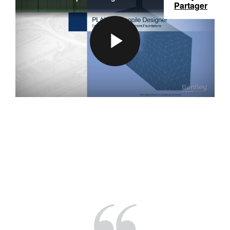
Partager
P
L
A
Y