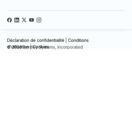
Déclaration de confidentialité
|
Conditions
d'utilisation
|
Cookies
© 2026 Bentley Systems, Incorporated