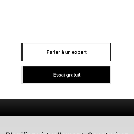
construction numérique
Planifier, optimiser et suivre les projets pour plus de
certitudes et moins de risques dans la construction.
Parler à un expert
Essai gratuit