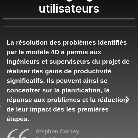
utilisateurs
D
La résolution des problèmes identifiés
N
par le modèle 4D a permis aux
p
ingénieurs et superviseurs du projet de
me
E
réaliser des gains de productivité
s
significatifs. Ils peuvent ainsi se
d
concentrer sur la planification, la
sé
réponse aux problèmes et la réduction
a
O
de leur impact dès les premières
po
étapes.
Stephen Corney