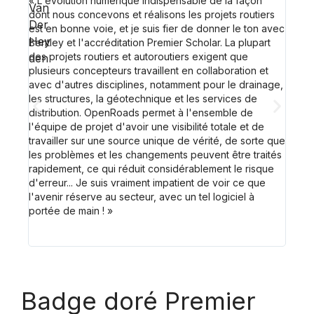
« L'évolution numérique indispensable de la façon
« J'ai
dont nous concevons et réalisons les projets routiers
NOUVE
est en bonne voie, et je suis fier de donner le ton avec
Bentl
Bentley et l'accréditation Premier Scholar. La plupart
l'équ
des projets routiers et autoroutiers exigent que
pour 
plusieurs concepteurs travaillent en collaboration et
un pr
avec d'autres disciplines, notamment pour le drainage,
les structures, la géotechnique et les services de
distribution. OpenRoads permet à l'ensemble de
l'équipe de projet d'avoir une visibilité totale et de
travailler sur une source unique de vérité, de sorte que
les problèmes et les changements peuvent être traités
rapidement, ce qui réduit considérablement le risque
d'erreur... Je suis vraiment impatient de voir ce que
l'avenir réserve au secteur, avec un tel logiciel à
portée de main ! »
Badge doré Premier