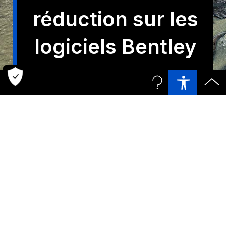
réduction sur les
logiciels Bentley
L'OFFRE PREND FIN
VENDREDI
Utilisez le code
« THANKS24 »
Acheter maintenant