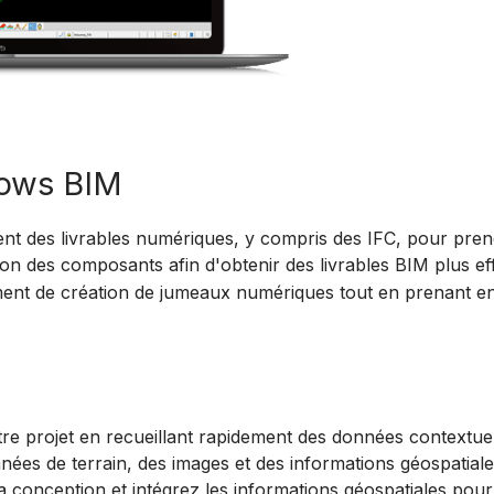
lows BIM
nt des livrables numériques, y compris des IFC, pour pre
tion des composants afin d'obtenir des livrables BIM plus e
t de création de jumeaux numériques tout en prenant en c
e projet en recueillant rapidement des données contextuell
onnées de terrain, des images et des informations géospatial
a conception et intégrez les informations géospatiales pou