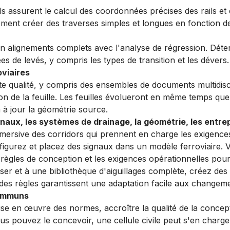
ls assurent le calcul des coordonnées précises des rails et 
ment créer des traverses simples et longues en fonction de
en alignements complets avec l'analyse de régression. Déte
s de levés, y compris les types de transition et les dévers
oviaires
te qualité, y compris des ensembles de documents multidisc
on de la feuille. Les feuilles évolueront en même temps que
a à jour la géométrie source.
gnaux, les systèmes de drainage, la géométrie, les entrep
immersive des corridors qui prennent en charge les exigence
figurez et placez des signaux dans un modèle ferroviaire. V
s règles de conception et les exigences opérationnelles pou
liser et à une bibliothèque d'aiguillages complète, créez de
 des règles garantissent une adaptation facile aux changem
communs
 mise en œuvre des normes, accroître la qualité de la concep
s pouvez le concevoir, une cellule civile peut s'en charger