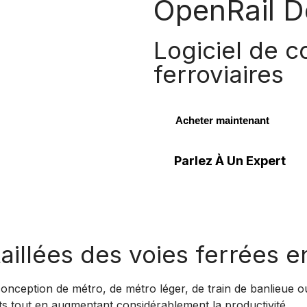
OpenRail D
Logiciel de 
ferroviaires
Acheter maintenant
Parlez À Un Expert
illées des voies ferrées e
 conception de métro, de métro léger, de train de banlieue o
ôts tout en augmentant considérablement la productivité.